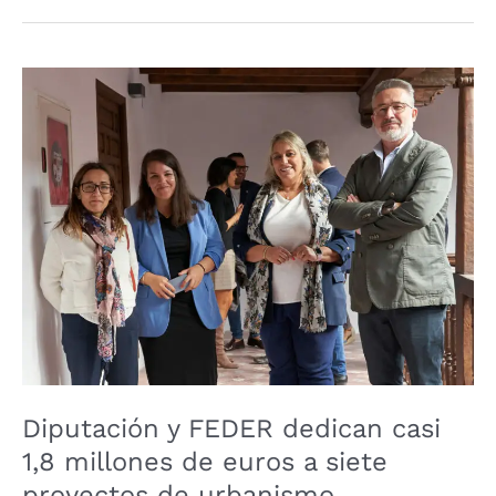
Diputación
y
FEDER
dedican
casi
1,8
millones
de
euros
a
siete
proyectos
Diputación y FEDER dedican casi
de
urbanismo
1,8 millones de euros a siete
sostenible
proyectos de urbanismo