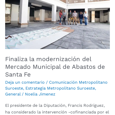
del
Mercado
Municipal
de
Abastos
de
Santa
Fe
Finaliza la modernización del
Mercado Municipal de Abastos de
Santa Fe
Deja un comentario
/
Comunicación Metropolitano
Suroeste
,
Estrategia Metropolitano Suroeste
,
General
/
Noelia Jimenez
El presidente de la Diputación, Francis Rodríguez,
ha considerado la intervención -cofinanciada por el