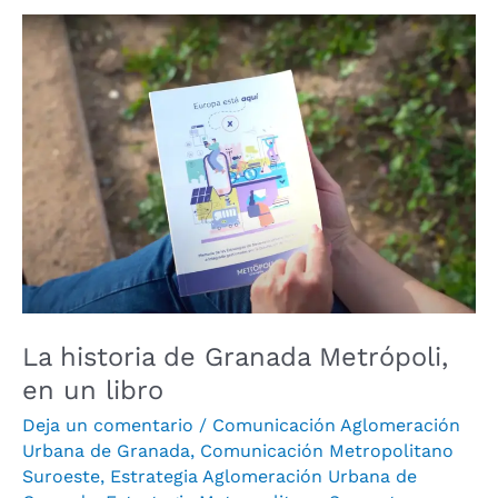
La
historia
de
Granada
Metrópoli,
en
un
libro
La historia de Granada Metrópoli,
en un libro
Deja un comentario
/
Comunicación Aglomeración
Urbana de Granada
,
Comunicación Metropolitano
Suroeste
,
Estrategia Aglomeración Urbana de