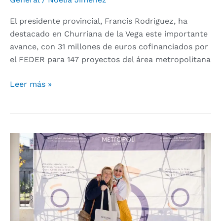
El presidente provincial, Francis Rodríguez, ha
destacado en Churriana de la Vega este importante
avance, con 31 millones de euros cofinanciados por
el FEDER para 147 proyectos del área metropolitana
Leer más »
El
desarrollo
urbano
sostenible
protagoniza
en
Monachil