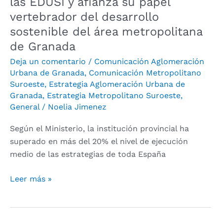
las EDUSI y afianza su papel
desarrollo
vertebrador del desarrollo
sostenible
sostenible del área metropolitana
del
de Granada
área
metropolitana
Deja un comentario
/
Comunicación Aglomeración
de
Urbana de Granada
,
Comunicación Metropolitano
Granada
Suroeste
,
Estrategia Aglomeración Urbana de
Granada
,
Estrategia Metropolitano Suroeste
,
General
/
Noelia Jimenez
Según el Ministerio, la institución provincial ha
superado en más del 20% el nivel de ejecución
medio de las estrategias de toda España
Leer más »