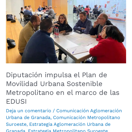
de
Movilidad
Urbana
Sostenible
Metropolitano
en
el
marco
de
Diputación impulsa el Plan de
las
Movilidad Urbana Sostenible
EDUSI
Metropolitano en el marco de las
EDUSI
Deja un comentario
/
Comunicación Aglomeración
Urbana de Granada
,
Comunicación Metropolitano
Suroeste
,
Estrategia Aglomeración Urbana de
Granada
,
Estrategia Metropolitano Suroeste
,