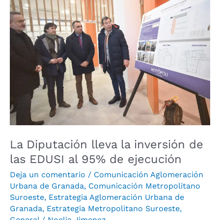
lleva
la
inversión
de
las
EDUSI
al
95%
de
ejecución
La Diputación lleva la inversión de
las EDUSI al 95% de ejecución
Deja un comentario
/
Comunicación Aglomeración
Urbana de Granada
,
Comunicación Metropolitano
Suroeste
,
Estrategia Aglomeración Urbana de
Granada
,
Estrategia Metropolitano Suroeste
,
General
/
Noelia Jimenez