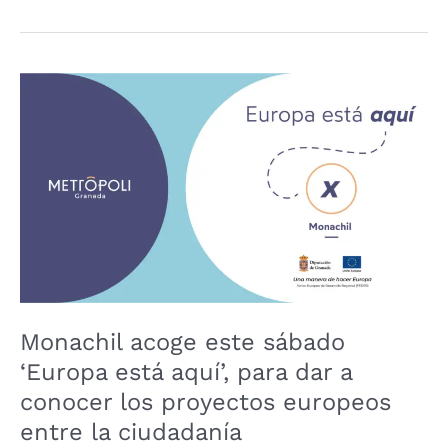
Monachil
acoge
este
sábado
‘Europa
está
aquí’,
para
dar
a
Monachil acoge este sábado
conocer
‘Europa está aquí’, para dar a
los
proyectos
conocer los proyectos europeos
europeos
entre la ciudadanía