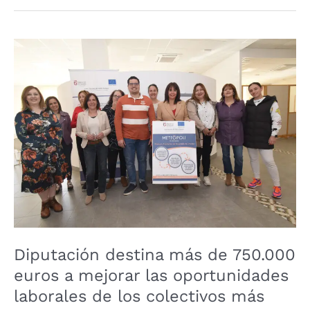
Diputación
destina
más
de
750.000
euros
a
mejorar
las
oportunidades
laborales
de
Diputación destina más de 750.000
los
euros a mejorar las oportunidades
colectivos
laborales de los colectivos más
más