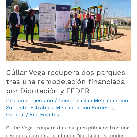
recupera
dos
parques
tras
una
remodelación
financiada
por
Diputación
Cúllar Vega recupera dos parques
y
tras una remodelación financiada
FEDER
por Diputación y FEDER
Deja un comentario
/
Comunicación Metropolitano
Suroeste
,
Estrategia Metropolitano Suroeste
,
General
/
Ana Fuentes
Cúllar Vega recupera dos parques públicos tras una
remodelación financiada por Diputación y fondos