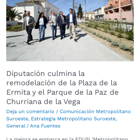
remodelación
de
la
Plaza
de
la
Ermita
y
el
Diputación culmina la
Parque
remodelación de la Plaza de la
de
Ermita y el Parque de la Paz de
la
Churriana de la Vega
Paz
de
Deja un comentario
/
Comunicación Metropolitano
Churriana
Suroeste
,
Estrategia Metropolitano Suroeste
,
General
/
Ana Fuentes
de
la
La mejora se enmarca en la EDUSI ‘Metropolitano