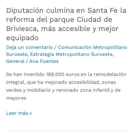
Briviesca,
Diputación culmina en Santa Fe la
más
reforma del parque Ciudad de
accesible
Briviesca, más accesible y mejor
y
equipado
mejor
equipado
Deja un comentario
/
Comunicación Metropolitano
Suroeste
,
Estrategia Metropolitano Suroeste
,
General
/
Ana Fuentes
Se han invertido 188.000 euros en la remodelación
integral, que ha mejorado accesibilidad, zonas
verdes y mobiliario y renovado zona infantil y de
mayores
Leer más »