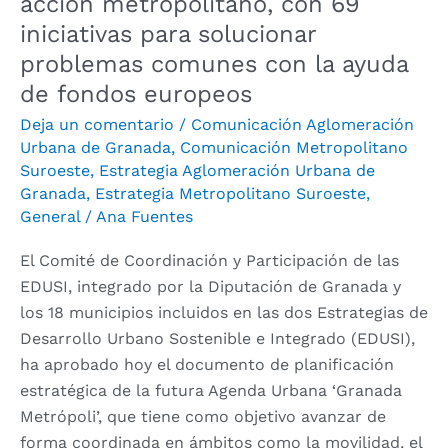
acción metropolitano, con 69
comunes
iniciativas para solucionar
con
problemas comunes con la ayuda
la
de fondos europeos
ayuda
de
Deja un comentario
/
Comunicación Aglomeración
fondos
Urbana de Granada
,
Comunicación Metropolitano
europeos
Suroeste
,
Estrategia Aglomeración Urbana de
Granada
,
Estrategia Metropolitano Suroeste
,
General
/
Ana Fuentes
El Comité de Coordinación y Participación de las
EDUSI, integrado por la Diputación de Granada y
los 18 municipios incluidos en las dos Estrategias de
Desarrollo Urbano Sostenible e Integrado (EDUSI),
ha aprobado hoy el documento de planificación
estratégica de la futura Agenda Urbana ‘Granada
Metrópoli’, que tiene como objetivo avanzar de
forma coordinada en ámbitos como la movilidad, el