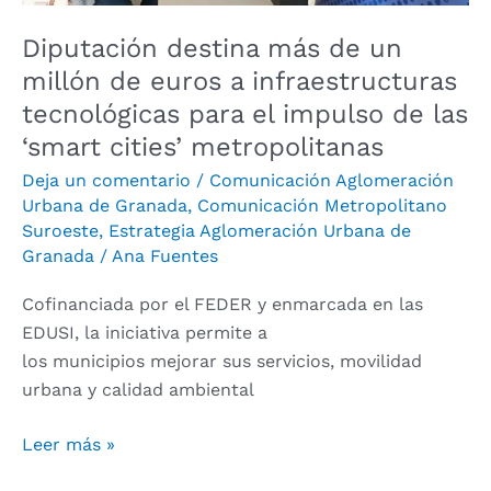
el
Diputación destina más de un
impulso
millón de euros a infraestructuras
de
tecnológicas para el impulso de las
las
‘smart
‘smart cities’ metropolitanas
cities’
Deja un comentario
/
Comunicación Aglomeración
metropolitanas
Urbana de Granada
,
Comunicación Metropolitano
Suroeste
,
Estrategia Aglomeración Urbana de
Granada
/
Ana Fuentes
Cofinanciada por el FEDER y enmarcada en las
EDUSI, la iniciativa permite a
los municipios mejorar sus servicios, movilidad
urbana y calidad ambiental
Leer más »