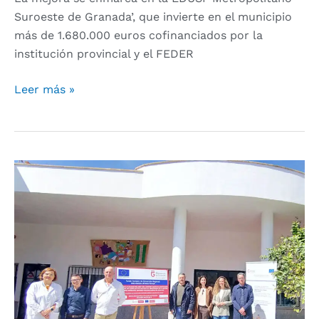
Vega
Suroeste de Granada’, que invierte en el municipio
más de 1.680.000 euros cofinanciados por la
institución provincial y el FEDER
Leer más »
Diputación
prioriza
la
mejora
de
la
calidad
del
aire