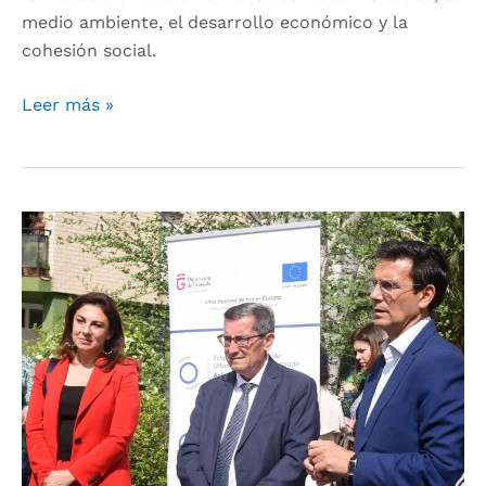
medio ambiente, el desarrollo económico y la
cohesión social.
Leer más »
Concluyen
las
mejoras
de
alumbrado
y
mobiliario
en
Moreno
Dávila