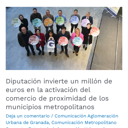
Diputación
invierte
un
millón
de
euros
en
la
activación
del
Diputación invierte un millón de
comercio
euros en la activación del
de
comercio de proximidad de los
proximidad
municipios metropolitanos
de
los
Deja un comentario
/
Comunicación Aglomeración
municipios
Urbana de Granada
,
Comunicación Metropolitano