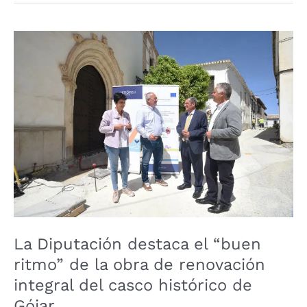
La
Diputación
destaca
el
“buen
ritmo”
de
la
obra
de
renovación
integral
La Diputación destaca el “buen
del
ritmo” de la obra de renovación
casco
integral del casco histórico de
histórico
Gójar
de