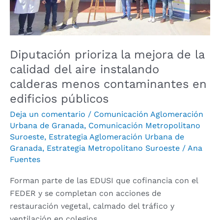
instalando
calderas
menos
contaminantes
Diputación prioriza la mejora de la
en
calidad del aire instalando
edificios
calderas menos contaminantes en
públicos
edificios públicos
Deja un comentario
/
Comunicación Aglomeración
Urbana de Granada
,
Comunicación Metropolitano
Suroeste
,
Estrategia Aglomeración Urbana de
Granada
,
Estrategia Metropolitano Suroeste
/
Ana
Fuentes
Forman parte de las EDUSI que cofinancia con el
FEDER y se completan con acciones de
restauración vegetal, calmado del tráfico y
ventilación en colegios