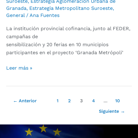
metropolitanos
Suroeste
,
Estrategia Aglomeración Urbana de
Granada
,
Estrategia Metropolitano Suroeste
,
General
/
Ana Fuentes
La institución provincial cofinancia, junto al FEDER,
campañas de
sensibilización y 20 ferias en 10 municipios
participantes en el proyecto ‘Granada Metrópoli’
Leer más »
←
Anterior
1
2
3
4
…
10
Siguiente
→