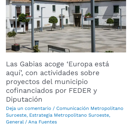
está
aquí’,
con
actividades
sobre
proyectos
del
municipio
Las Gabias acoge ‘Europa está
cofinanciados
aquí’, con actividades sobre
por
proyectos del municipio
FEDER
cofinanciados por FEDER y
y
Diputación
Diputación
Deja un comentario
/
Comunicación Metropolitano
Suroeste
,
Estrategia Metropolitano Suroeste
,
General
/
Ana Fuentes