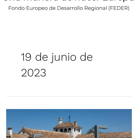
19 de junio de
2023
Las
Gabias
acoge
‘Europa