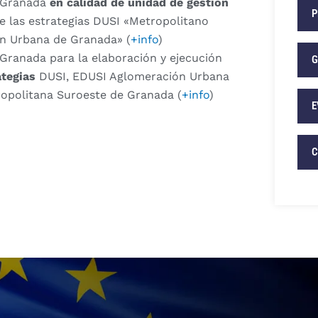
e Granada
en calidad de unidad de gestión
P
e las estrategias DUSI «Metropolitano
n Urbana de Granada» (
+info
)
 Granada para la elaboración y ejecución
G
ategias
DUSI, EDUSI Aglomeración Urbana
opolitana Suroeste de Granada (
+info
)
E
C