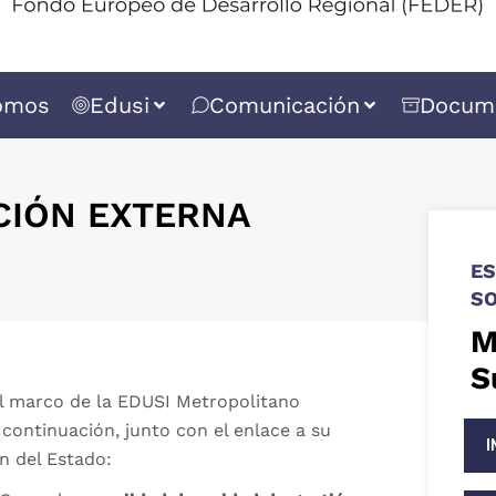
omos
Edusi
Comunicación
Docum
IÓN EXTERNA
ES
SO
M
S
el marco de la EDUSI Metropolitano
ontinuación, junto con el enlace a su
I
n del Estado: