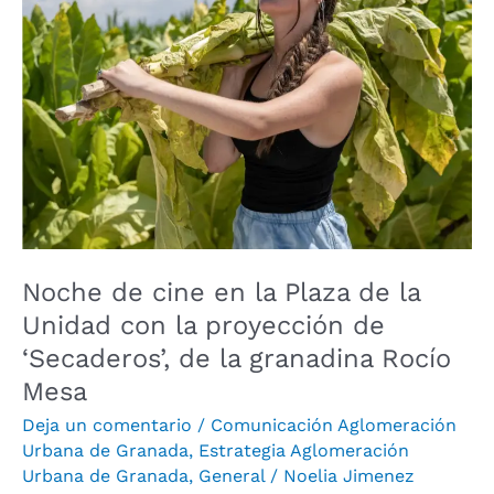
la
Plaza
de
la
Unidad
con
la
proyección
de
‘Secaderos’,
Noche de cine en la Plaza de la
de
Unidad con la proyección de
la
‘Secaderos’, de la granadina Rocío
granadina
Mesa
Rocío
Mesa
Deja un comentario
/
Comunicación Aglomeración
Urbana de Granada
,
Estrategia Aglomeración
Urbana de Granada
,
General
/
Noelia Jimenez