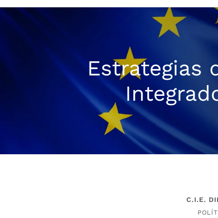
Estrategias 
Integrad
C.I.E. 
POLÍT