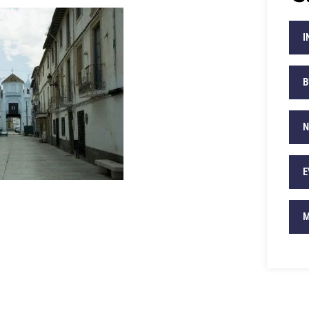
I
B
N
E
M