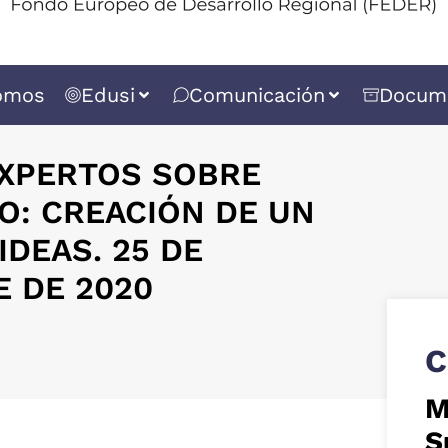
omos
Edusi
Comunicación
Docum
EXPERTOS SOBRE
O: CREACIÓN DE UN
IDEAS. 25 DE
 DE 2020
C
M
S