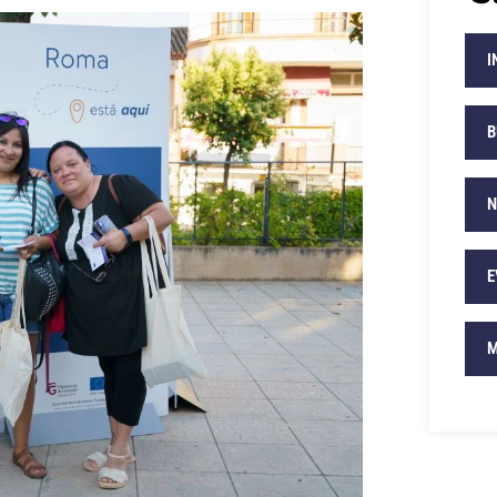
I
B
N
E
M