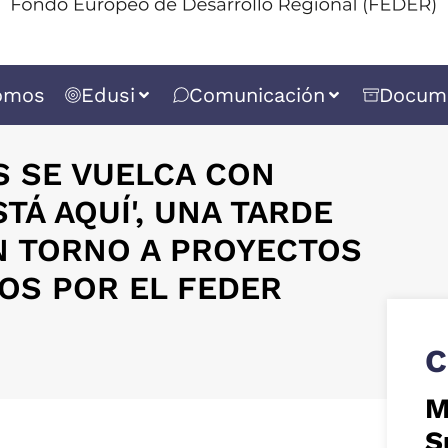
omos
Edusi
Comunicación
Docum
S SE VUELCA CON
TÁ AQUÍ', UNA TARDE
N TORNO A PROYECTOS
OS POR EL FEDER
C
M
S