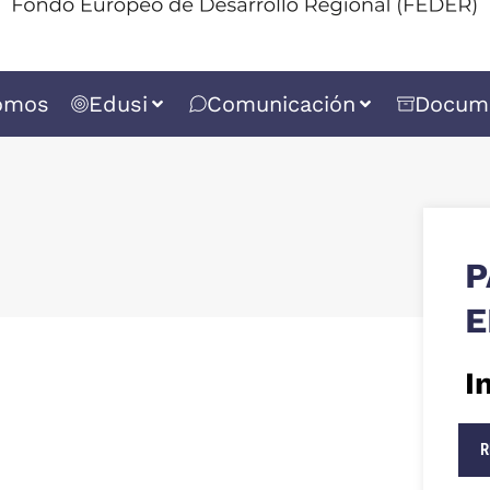
omos
Edusi
Comunicación
Docum
P
E
I
R