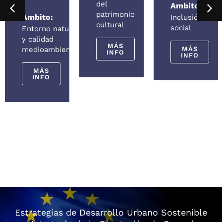
del
Ambito:
l
patrimonio
Ambito:
Inclusión
cultural
al
social
Entorno natural
y calidad
MÁS
medioambiental
MÁS
INFO
INFO
MÁS
INFO
Estrategias de Desarrollo Urbano Sostenible