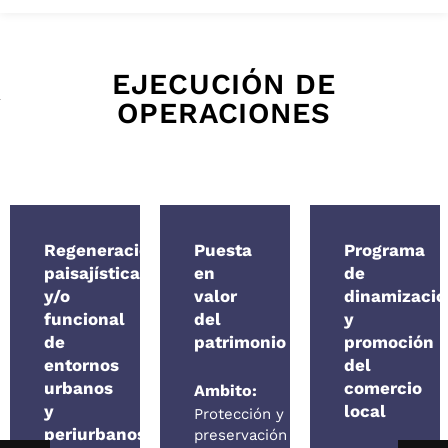
EJECUCIÓN DE
OPERACIONES
Regeneración
Puesta
Programa
paisajística
en
de
y/o
valor
dinamizació
funcional
del
y
de
patrimonio
promoción
entornos
del
urbanos
comercio
Ambito:
y
local
Protección y
periurbanos
preservación