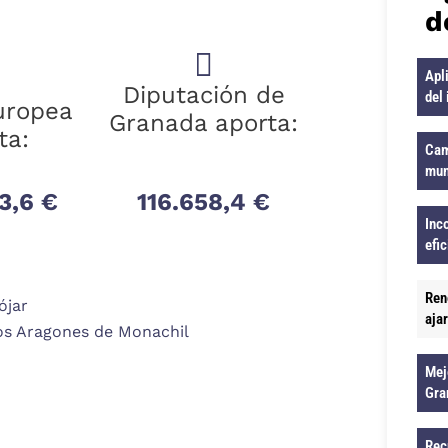
d
Apl
Diputación de
del
uropea
Granada aporta:
ta:
Cam
mun
3,6 €
116.658,4 €
Inc
efi
Ren
ójar
aja
os Aragones de Monachil
Mej
Gra
Rec