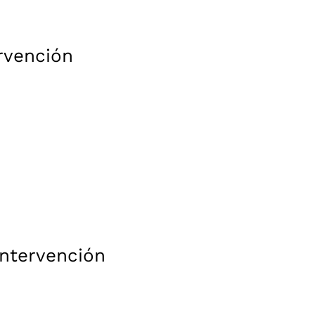
rvención
intervención