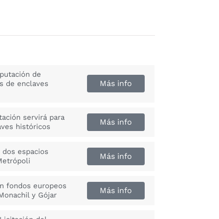
iputación de
Más info
s de enclaves
tación servirá para
Más info
ves históricos
 dos espacios
Más info
etrópoli
on fondos europeos
Más info
 Monachil y Gójar