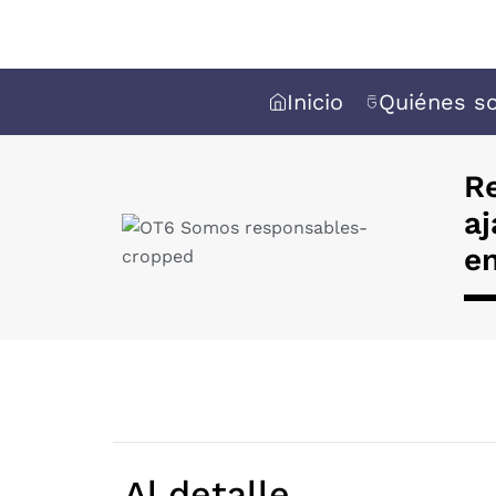
Inicio
Quiénes s
R
aj
en
Al detalle