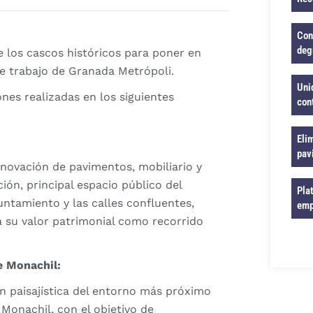
Con
deg
e los cascos históricos para poner en
de trabajo de Granada Metrópoli.
Uni
nes realizadas en los siguientes
con
Eli
pav
enovación de pavimentos, mobiliario y
ión, principal espacio público del
Pla
untamiento y las calles confluentes,
emp
cia su valor patrimonial como recorrido
e Monachil:
n paisajística del entorno más próximo
e Monachil, con el objetivo de