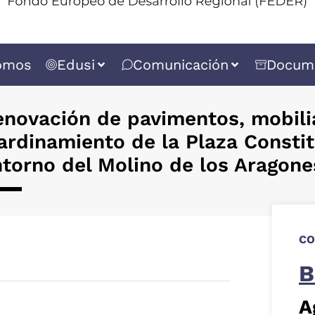
omos
Edusi
Comunicación
Docum
enovación de pavimentos, mobili
ardinamiento de la Plaza Constit
torno del Molino de los Aragon
CO
B
A